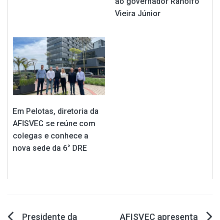
ao governador Ranolfo
Vieira Júnior
Em Pelotas, diretoria da
AFISVEC se reúne com
colegas e conhece a
nova sede da 6° DRE
Navegação
Presidente da
AFISVEC apresenta