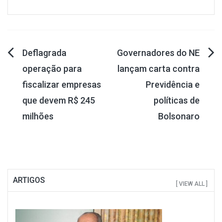
Navegação
Deflagrada
Governadores do NE
operação para
lançam carta contra
de
fiscalizar empresas
Previdência e
Post
que devem R$ 245
políticas de
milhões
Bolsonaro
ARTIGOS
[ VIEW ALL ]