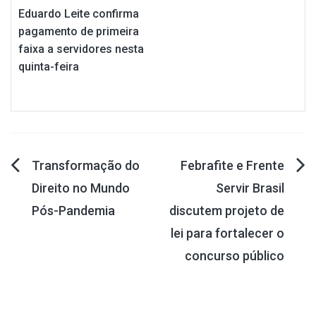
Eduardo Leite confirma
pagamento de primeira
faixa a servidores nesta
quinta-feira
Navegação
Transformação do
Febrafite e Frente
Direito no Mundo
Servir Brasil
de
Pós-Pandemia
discutem projeto de
Post
lei para fortalecer o
concurso público