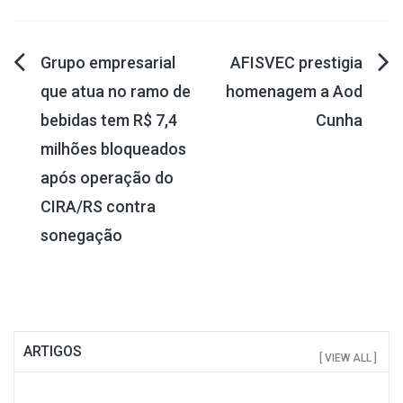
Navegação
Grupo empresarial
AFISVEC prestigia
que atua no ramo de
homenagem a Aod
de
bebidas tem R$ 7,4
Cunha
Post
milhões bloqueados
após operação do
CIRA/RS contra
sonegação
ARTIGOS
[ VIEW ALL ]