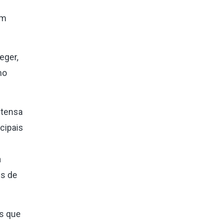
em
eger,
mo
ntensa
cipais
a
is de
as que