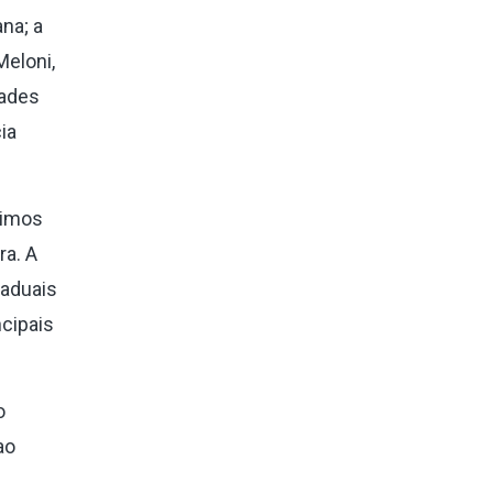
na; a
Meloni,
dades
ia
ximos
ra. A
taduais
ncipais
o
ao