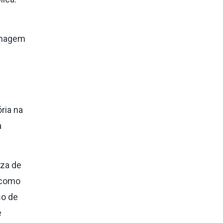
menagem
ria na
a
eza de
e como
so de
e