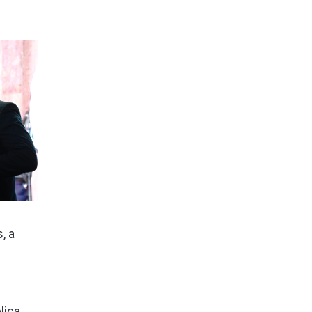
, a
lica.