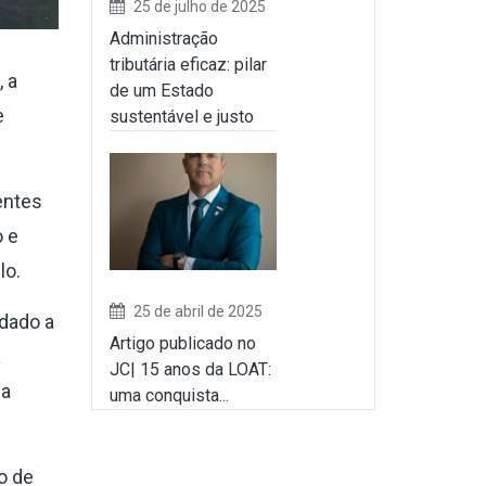
25 de julho de 2025
Administração
tributária eficaz: pilar
 a
de um Estado
e
sustentável e justo
entes
o e
lo.
25 de abril de 2025
ndado a
Artigo publicado no
a
JC| 15 anos da LOAT:
da
uma conquista...
o de