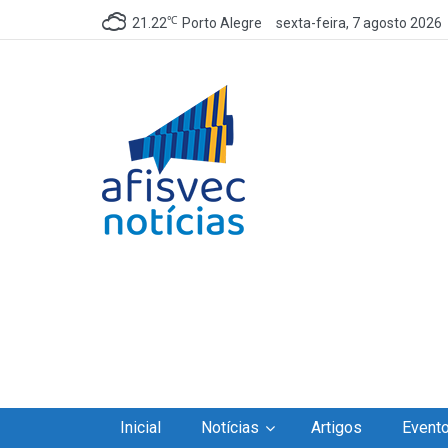
℃
21.22
Porto Alegre
sexta-feira, 7 agosto 2026
Afisvec Notícias
Site de notícias da Afisvec
Inicial
Notícias
Artigos
Event